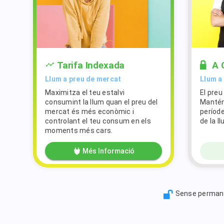
Tarifa Indexada
A 
Llum a preu de mercat
Llum a 
Maximitza el teu estalvi
El preu
consumint la llum quan el preu del
Mantén
mercat és més econòmic i
període
controlant el teu consum en els
de la l
moments més cars.
Més Informació
Sense perman