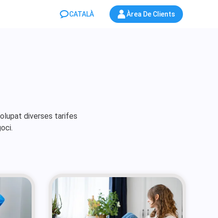
CATALÀ
Àrea De Clients
olupat diverses tarifes
goci.