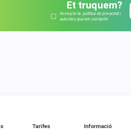
Et truquem?
Accepto la
política de privacitat i
autoritzo que em contactin
ns
Tarifes
Informació