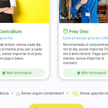
Contrallum
Preu Únic
preu fix
Llum al mateix preu les 24h
 de la llum canvia cada dia.
Recomanada si consumeixe
 el mateix preu per a cada
tot el dia, sense importar l'h
, sense importar si el preu
els trams horaris. Paga sem
lum puja o baixa.
mateix, sense importar el
moment.
Més Informació
Més Informació
•
•
ència
Sense origen contaminant
Sense opacitat n