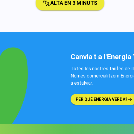
ALTA EN 3 MINUTS
Canvia't a l'Energia
Totes les nostres tarifes de l
Només comercialitzem Energia 
a estalviar.
PER QUÈ ENERGIA VERDA?