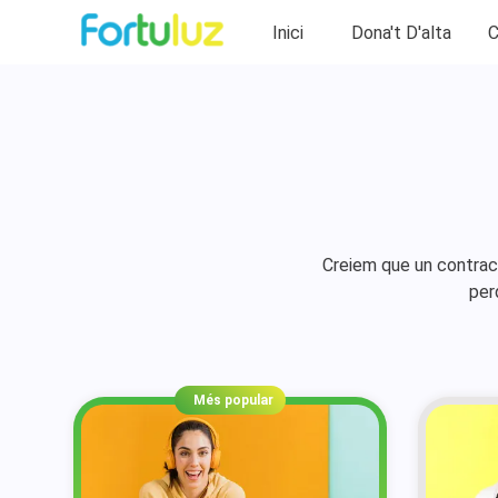
Inici
Dona't D'alta
C
Creiem que un contract
perq
Més popular