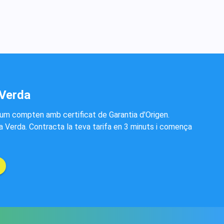
 Verda
lum compten amb certificat de Garantia d'Origen.
Verda. Contracta la teva tarifa en 3 minuts i comença