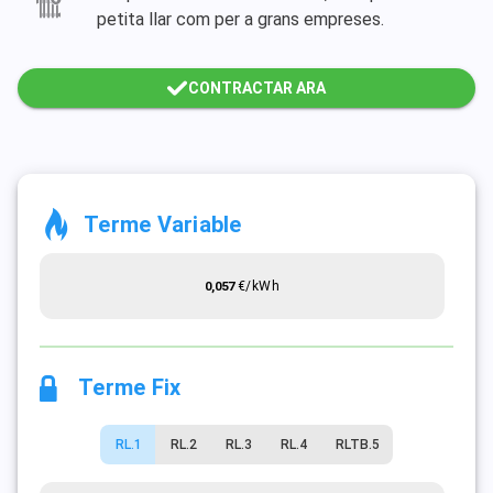
petita llar com per a grans empreses.
CONTRACTAR ARA
Terme Variable
€/kWh
0,057
Terme Fix
RL.1
RL.2
RL.3
RL.4
RLTB.5