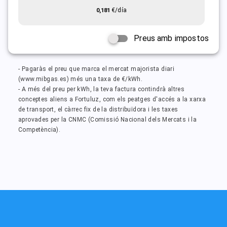
€/día
0,181
Preus amb impostos
- Pagaràs el preu que marca el mercat majorista diari
(www.mibgas.es) més una taxa de €/kWh.
- A més del preu per kWh, la teva factura contindrà altres
conceptes aliens a Fortuluz, com els peatges d'accés a la xarxa
de transport, el càrrec fix de la distribuïdora i les taxes
aprovades per la CNMC (Comissió Nacional dels Mercats i la
Competència).