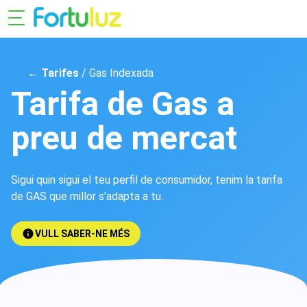
← Tarifes
/ Gas Indexada
Tarifa de Gas a
preu de mercat
Sigui quin sigui el teu perfil de consumidor, tenim la tarifa
de GAS que millor s'adapta a tu.
VULL SABER-NE MÉS