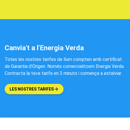
Canvia't a l'Energia Verda
Totes les nostres tarifes de llum compten amb certificat
de Garantia d'Origen. Només comercialitzem Energia Verda.
Contracta la teva tarifa en 3 minuts i comença a estalviar.
LES NOSTRES TARIFES