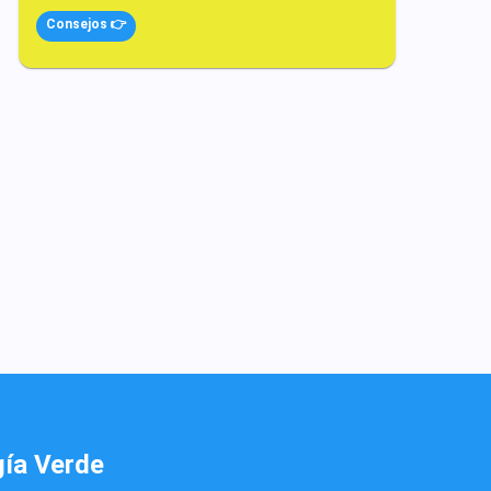
Consejos 👉
gía Verde