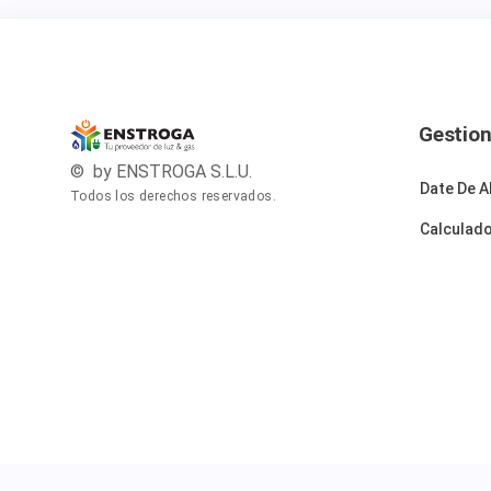
Gestio
© by ENSTROGA S.L.U.
Date De A
Todos los derechos reservados.
Calculad