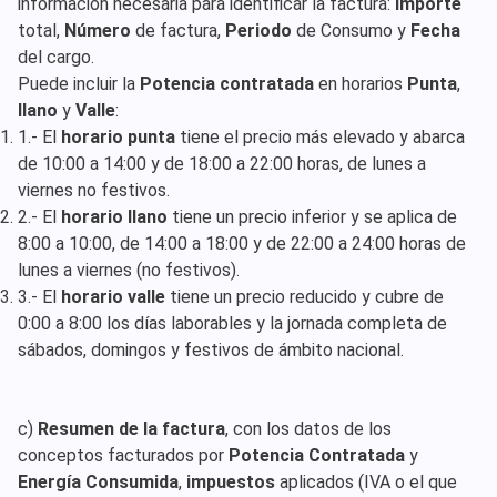
información necesaria para identificar la factura:
Importe
total,
Número
de factura,
Periodo
de Consumo y
Fecha
del cargo.
Puede incluir la
Potencia contratada
en horarios
Punta
,
llano
y
Valle
:
1.- El
horario punta
tiene el precio más elevado y abarca
de 10:00 a 14:00 y de 18:00 a 22:00 horas, de lunes a
viernes no festivos.
2.- El
horario llano
tiene un precio inferior y se aplica de
8:00 a 10:00, de 14:00 a 18:00 y de 22:00 a 24:00 horas de
lunes a viernes (no festivos).
3.- El
horario valle
tiene un precio reducido y cubre de
0:00 a 8:00 los días laborables y la jornada completa de
sábados, domingos y festivos de ámbito nacional.
c)
Resumen de la factura
, con los datos de los
conceptos facturados por
Potencia Contratada
y
Energía Consumida
,
impuestos
aplicados (IVA o el que