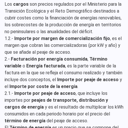
Los
cargos
son precios regulados por el Ministerio para la
Transición Ecológica y el Reto Demográfico destinados a
cubrir costes como la financiación de energías renovables,
los sobrecostes de la producción de energía en territorios
no peninsulares o las anualidades del déficit.
1.2.-
Importe por margen de comercialización fijo
, es el
margen que cobran las comercializadoras (por kW y año) y
que se añade al peaje de acceso.
2.-
Facturación por energía consumida
,
Término
variable
o
Energía facturada
, es la parte variable de la
factura en la que se refleja el consumo realizado y también
incluye dos conceptos, el
Importe por peaje de acceso
y
el
Importe por coste de la energía
.
2.1.-
Importe por peaje de acceso
, que incluye los
importes por
peajes de transporte, distribución y
cargos de energía
y es el resultado de multiplicar los kWh
consumidos en cada periodo horario por el precio del
término de energía
del peaje de acceso.
El
Término de energía
es un precio que se compone del