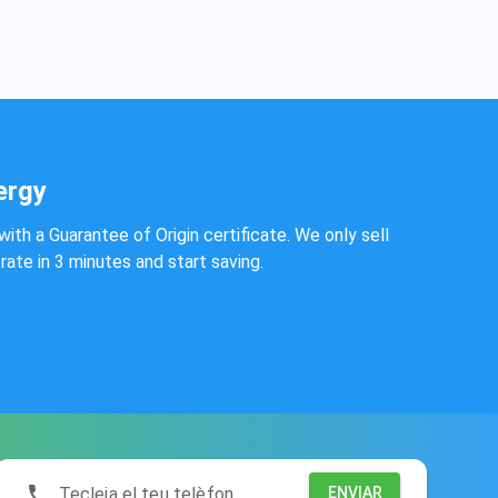
ergy
with a Guarantee of Origin certificate. We only sell
rate in 3 minutes and start saving.
Tecleja el teu telèfon
ENVIAR