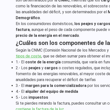
son determinados por la
CNMC
, mientras que los
carg
como la financiación de las renovables, el sobrecoste d
las anualidades del déficit, y son determinados por el
M
Demográfico
.
En los consumidores domésticos,
los peajes y cargo
factura
, aunque el peso de cada componente puede va
precio de la energía en el mercado
.
¿Cuáles son los componentes de la
Según la CNMC (Comisión Nacional de los Mercados y
tipos de coste
, que se deben sumar para obtener el im
1.- El
coste de la energía
consumida, que varía en fun
2.- Los
peajes
y
cargos
o costes regulados, que incluy
fomento de las energías renovables, al mayor coste de
anualidades para recuperar el déficit de tarifas
3.- El
margen para la comercializadora
por los servi
4.- El
alquiler del equipo de medida
5.- Los
impuestos
Si te pierdes mirando la factura, puedes consultar un
contiene la factura de la luz
.