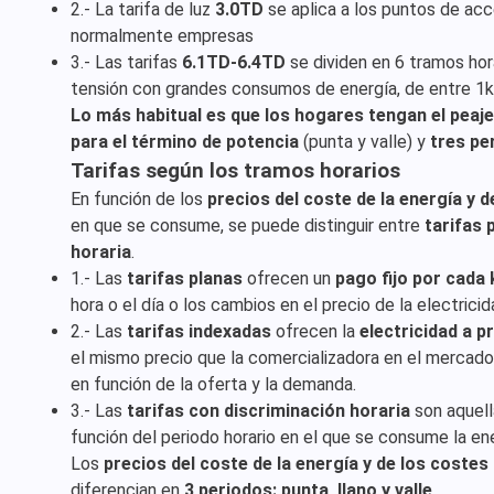
2.- La tarifa de luz
3.0TD
se aplica a los puntos de ac
normalmente empresas
3.- Las tarifas
6.1TD-6.4TD
se dividen en 6 tramos hor
tensión con grandes consumos de energía, de entre 1k
Lo más habitual es que los hogares tengan el peaj
para el término de potencia
(punta y valle) y
tres pe
Tarifas según los tramos horarios
En función de los
precios del coste de la energía y 
en que se consume, se puede distinguir entre
tarifas 
horaria
.
1.- Las
tarifas planas
ofrecen un
pago fijo por cada
hora o el día o los cambios en el precio de la electricid
2.- Las
tarifas indexadas
ofrecen la
electricidad a p
el mismo precio que la comercializadora en el mercado
en función de la oferta y la demanda.
3.- Las
tarifas con discriminación horaria
son aquella
función del periodo horario en el que se consume la ene
Los
precios del coste de la energía y de los costes
diferencian en
3 periodos: punta, llano y valle
.