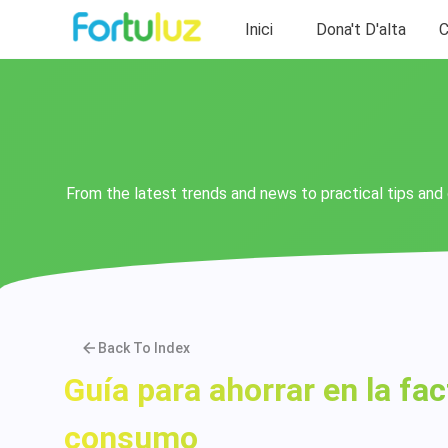
Inici
Dona't D'alta
C
From the latest trends and news to practical tips and 
Back To Index
Guía para ahorrar en la fact
consumo