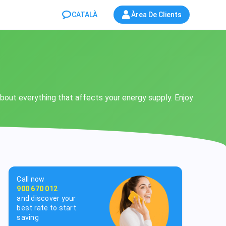
CATALÀ
Àrea De Clients
about everything that affects your energy supply. Enjoy
Call now
900 670 012
and discover your
best rate to start
saving