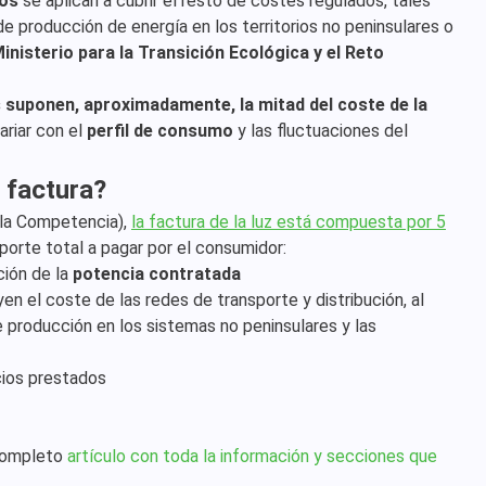
os
se aplican a cubrir el resto de costes regulados, tales
e producción de energía en los territorios no peninsulares o
inisterio para la Transición Ecológica y el Reto
s suponen, aproximadamente, la mitad del coste de la
riar con el
perfil de consumo
y las fluctuaciones del
 factura?
 la Competencia),
la factura de la luz está compuesta por 5
porte total a pagar por el consumidor:
ción de la
potencia contratada
en el coste de las redes de transporte y distribución, al
 producción en los sistemas no peninsulares y las
cios prestados
 completo
artículo con toda la información y secciones que