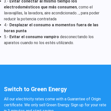
3.-
Evitar conectar al mismo tiempo los
electrodomésticos que más consumen
, como el
lavavajillas, la lavadora, aire acondicionado…, para poder
reducir la potencia contratada
4.-
Desplazar el consumo a momentos fuera de las
horas punta
5.-
Evitar el consumo vampiro
desconectando los
aparatos cuando no los estés utilizando.
Switch to Green Energy
All our electricity rates come with a Guarantee of Origin
certificate. We only sell Green Energy. Sign up for your rate
in 3 minutes and start saving.