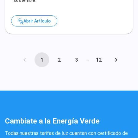
sostenible.
Abrir Artículo
...
1
2
3
12
Cambiate a la Energía Verde
Todas nuestras tarifas de luz cuentan con certificado de