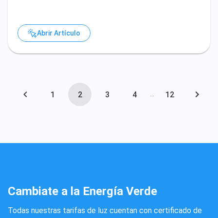
Abrir Artículo
...
1
2
3
4
12
Cambiate a la Energía Verde
Todas nuestras tarifas de luz cuentan con certificado de