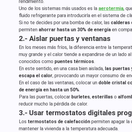
rendimiento.
Uno de los sistemas más usados es la
aerotermia
, qu
fluido refrigerante para introducirla en el sistema de cl
Si no te decides por una bomba de calor, las
calderas
permiten
ahorrar hasta un 30% de energía
en compar
2.- Aislar puertas y ventanas
En los meses más fríos, la diferencia entre la temperat
muy grande y el calor tiende a expandirse de un lado a
conocidos como
puentes térmicos
.
En este sentido, en una casa bien aislada,
las puertas 
escapa el calor
, provocando un mayor consumo de ene
En el caso de las ventanas, colocar un
doble cristal 
de energía en hasta un 50%
.
Para las puertas, colocar
burletes
,
esterillas
o
alfom
reducir mucho la pérdida de calor.
3.- Usar termostatos digitales pro
Los
termostatos de calefacción
permiten apagar la 
mantener la vivienda a la temperatura adecuada.