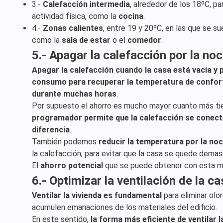
3.-
Calefacción intermedia
, alrededor de los 18ºC, pa
actividad física, como la
cocina
.
4.-
Zonas calientes
, entre 19 y 20ºC, en las que se s
como la
sala de estar
o el
comedor
.
5.- Apagar la calefacción por la noc
Apagar la calefacción cuando la casa está vacía y 
consumo para recuperar la temperatura de confor
durante muchas horas
.
Por supuesto el ahorro es mucho mayor cuanto más ti
programador permite que la calefacción se conecte
diferencia
.
También podemos
reducir la temperatura por la no
la calefacción, para evitar que la casa se quede demasi
El
ahorro potencial
que se puede obtener con esta me
6.- Optimizar la ventilación de la c
Ventilar la vivienda es fundamental
para eliminar olor
acumulen emanaciones de los materiales del edificio.
En este sentido,
la forma más eficiente de ventilar l