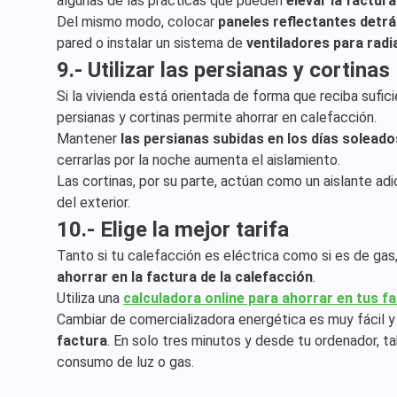
algunas de las prácticas que pueden
elevar la factur
Del mismo modo, colocar
paneles reflectantes detrá
pared o instalar un sistema de
ventiladores para rad
9.- Utilizar las persianas y cortinas
Si la vivienda está orientada de forma que reciba sufic
persianas y cortinas permite ahorrar en calefacción.
Mantener
las persianas subidas en los días soleados
cerrarlas por la noche aumenta el aislamiento.
Las cortinas, por su parte, actúan como un aislante adi
del exterior.
10.- Elige la mejor tarifa
Tanto si tu calefacción es eléctrica como si es de gas
ahorrar en la factura de la calefacción
.
Utiliza una
calculadora online para ahorrar en tus fa
Cambiar de comercializadora energética es muy fácil 
factura
. En solo tres minutos y desde tu ordenador, t
consumo de luz o gas.